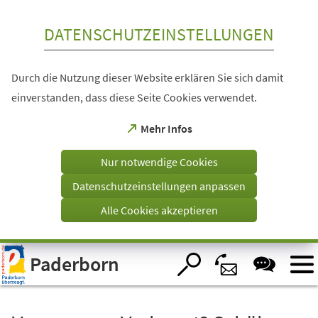
Inhalt anspringen
DATENSCHUTZEINSTELLUNGEN
Durch die Nutzung dieser Website erklären Sie sich damit
einverstanden, dass diese Seite Cookies verwendet.
(Öffnet
Mehr Infos
in
einem
Nur notwendige Cookies
neuen
Tab)
Datenschutzeinstellungen anpassen
Alle Cookies akzeptieren
Visuelle
Paderborn
Assistenzsoftware
öffnen.