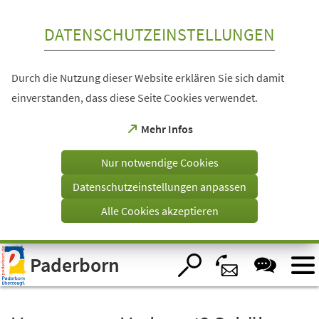
Inhalt anspringen
DATENSCHUTZEINSTELLUNGEN
Durch die Nutzung dieser Website erklären Sie sich damit
einverstanden, dass diese Seite Cookies verwendet.
(Öffnet
Mehr Infos
in
einem
Nur notwendige Cookies
neuen
Tab)
Datenschutzeinstellungen anpassen
Alle Cookies akzeptieren
Visuelle
Paderborn
Assistenzsoftware
öffnen.