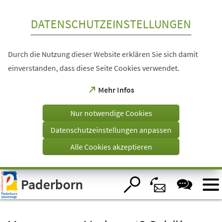
Inhalt anspringen
DATENSCHUTZEINSTELLUNGEN
Durch die Nutzung dieser Website erklären Sie sich damit
einverstanden, dass diese Seite Cookies verwendet.
(Öffnet
Mehr Infos
in
einem
Nur notwendige Cookies
neuen
Tab)
Datenschutzeinstellungen anpassen
Alle Cookies akzeptieren
Visuelle
Paderborn
Assistenzsoftware
öffnen.