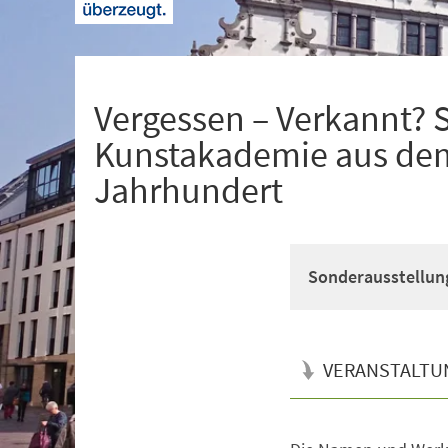
+
1
Vergessen – Verkannt? 
Kunstakademie aus dem
Jahrhundert
Sonderausstellun
VERANSTALTU