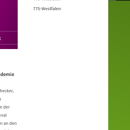
775-Westfalen
g
ademie
hecker,
u
n der
onal
en an den