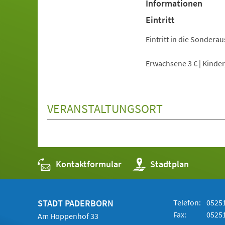
Informationen
Eintritt
Eintritt in die Sonder
Erwachsene 3 € | Kinder,
VERANSTALTUNGSORT
Kontaktformular
(Öffnet
Stadtplan
in
einem
neuen
Tab)
STADT PADERBORN
Telefon:
05251
Fax:
05251
Am Hoppenhof 33