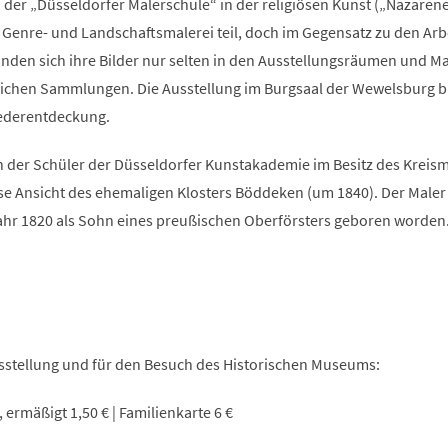
er „Düsseldorfer Malerschule“ in der religiösen Kunst („Nazarener
-, Genre- und Landschaftsmalerei teil, doch im Gegensatz zu den Arb
 finden sich ihre Bilder nur selten in den Ausstellungsräumen und 
ichen Sammlungen. Die Ausstellung im Burgsaal der Wewelsburg bi
iederentdeckung.
 der Schüler der Düsseldorfer Kunstakademie im Besitz des Krei
e Ansicht des ehemaligen Klosters Böddeken (um 1840). Der Maler
hr 1820 als Sohn eines preußischen Oberförsters geboren worden
ausstellung und für den Besuch des Historischen Museums:
 ermäßigt 1,50 € | Familienkarte 6 €