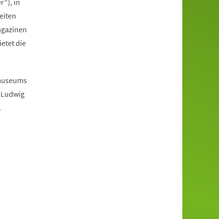
“), in
eiten
Magazinen
etet die
smuseums
 Ludwig
.