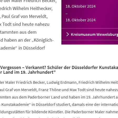
der Maler Friedrich Becker,
18. Oktober 2024
edrich Wilhelm Heithecker,
–
 Paul Graf von Merveldt,
18. Oktober 2024
 Todt sind heute nahezu
 stammten aus dem
Kreismuseum Wewelsbur
d haben an der „Königlich-
ademie“ in Düsseldorf
Vergessen – Verkannt? Schüler der Düsseldorfer Kunstak
r Land im 19. Jahrhundert"
r Maler Friedrich Becker, Ludwig Erdmann, Friedrich Wilhelm Heit
aul Graf von Merveldt, Franz Thöne und Max Todt sind heute nahez
ammten aus dem Paderborner Land und haben im 19. Jahrhundert a
 Kunstakademie“ in Düsseldorf studiert, damals eine der internati
dungsstätten für bildende Künstler. Die Paderborner Maler nahm