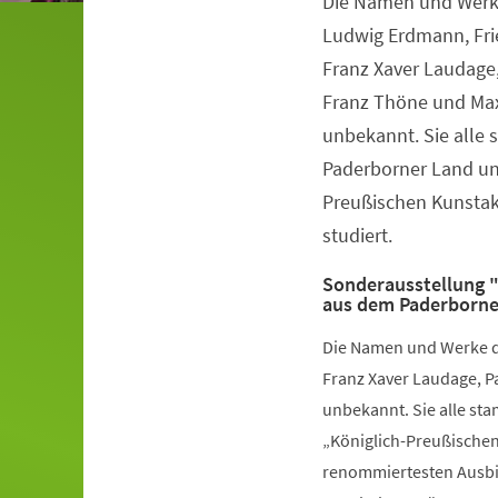
Die Namen und Werke 
Veranstaltungsinformationen
Ludwig Erdmann, Fri
Franz Xaver Laudage,
Franz Thöne und Max
unbekannt. Sie alle
Paderborner Land un
Preußischen Kunstak
studiert.
Sonderausstellung "
aus dem Paderborne
Die Namen und Werke de
Franz Xaver Laudage, P
unbekannt. Sie alle st
„Königlich-Preußischen
renommiertesten Ausbil