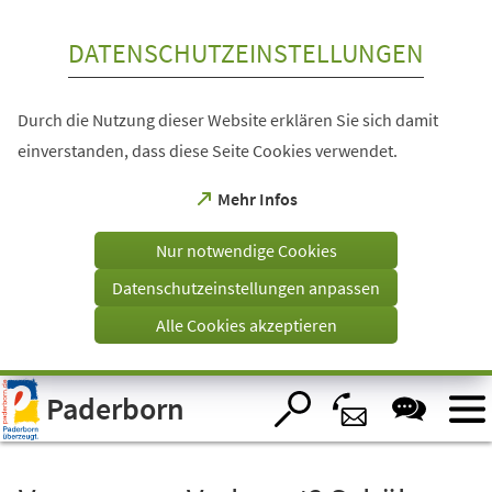
Inhalt anspringen
DATENSCHUTZEINSTELLUNGEN
Durch die Nutzung dieser Website erklären Sie sich damit
einverstanden, dass diese Seite Cookies verwendet.
(Öffnet
Mehr Infos
in
einem
Nur notwendige Cookies
neuen
Tab)
Datenschutzeinstellungen anpassen
Alle Cookies akzeptieren
Visuelle
Paderborn
Assistenzsoftware
öffnen.