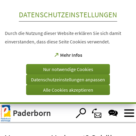
Inhalt anspringen
DATENSCHUTZEINSTELLUNGEN
Durch die Nutzung dieser Website erklären Sie sich damit
einverstanden, dass diese Seite Cookies verwendet.
(Öffnet
Mehr Infos
in
einem
Nur notwendige Cookies
neuen
Tab)
Datenschutzeinstellungen anpassen
Alle Cookies akzeptieren
Visuelle
Paderborn
Assistenzsoftware
öffnen.