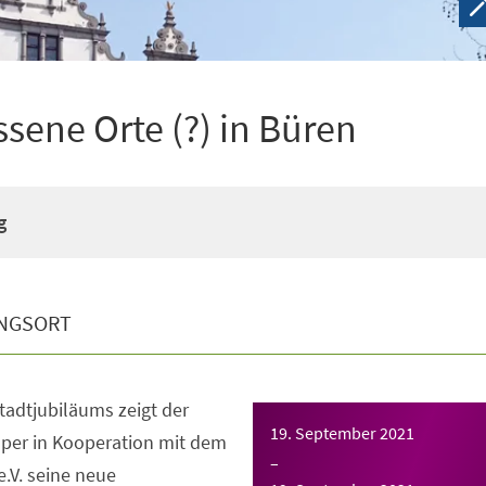
ssene Orte (?) in Büren
g
NGSORT
Stadtjubiläums zeigt der
19. September 2021
per in Kooperation mit dem
–
.V. seine neue