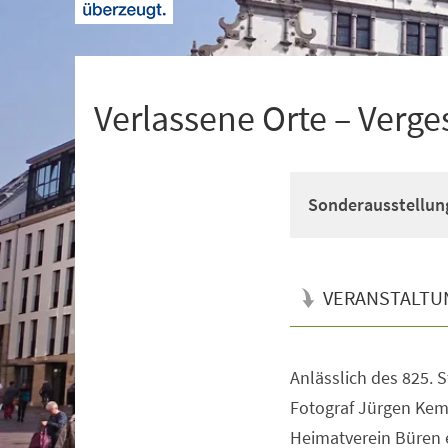
+
1
Verlassene Orte – Verge
Sonderausstellun
VERANSTALTU
Anlässlich des 825. 
Veranstaltungsinformationen
Fotograf Jürgen Kem
Heimatverein Büren e