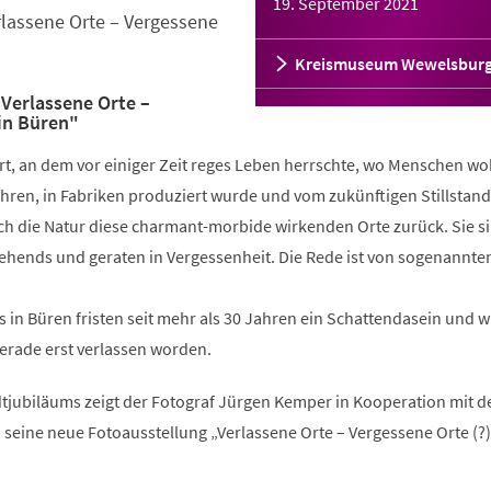
19. September 2021
rlassene Orte – Vergessene
Kreismuseum Wewelsbur
Verlassene Orte –
 in Büren"
rt, an dem vor einiger Zeit reges Leben herrschte, wo Menschen w
hren, in Fabriken produziert wurde und vom zukünftigen Stillstand
ich die Natur diese charmant-morbide wirkenden Orte zurück. Sie s
sehends und geraten in Vergessenheit. Die Rede ist von sogenannte
es in Büren fristen seit mehr als 30 Jahren ein Schattendasein und 
gerade erst verlassen worden.
adtjubiläums zeigt der Fotograf Jürgen Kemper in Kooperation mit 
 seine neue Fotoausstellung „Verlassene Orte – Vergessene Orte (?)