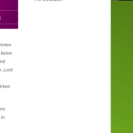
g
ohnten
 keine
ind
n „Lost
wirken
dem
 in