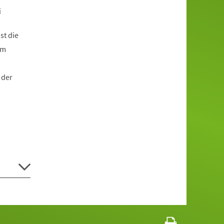
i
st die
om
 der