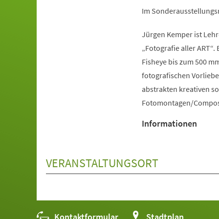
Im Sonderausstellungsra
Jürgen Kemper ist Lehre
„Fotografie aller ART“. 
Fisheye bis zum 500 mm
fotografischen Vorlieben
abstrakten kreativen sow
Fotomontagen/Composin
Informationen
VERANSTALTUNGSORT
Kontaktformular
(Öffnet
Stadtplan