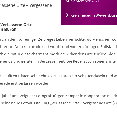
24. September 2021
rlassene Orte – Vergessene
Kreismuseum Wewelsbur
Verlassene Orte –
 in Büren"
rt, an dem vor einiger Zeit reges Leben herrschte, wo Menschen w
hren, in Fabriken produziert wurde und vom zukünftigen Stillstand
ich die Natur diese charmant-morbide wirkenden Orte zurück. Sie s
sehends und geraten in Vergessenheit. Die Rede ist von sogenannte
es in Büren fristen seit mehr als 30 Jahren ein Schattendasein und 
gerade erst verlassen worden.
adtjubiläums zeigt der Fotograf Jürgen Kemper in Kooperation mit 
 seine neue Fotoausstellung „Verlassene Orte – Vergessene Orte (?)