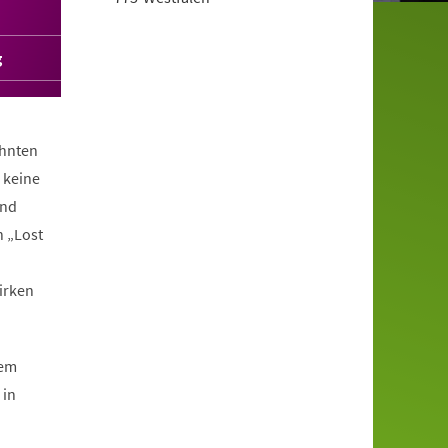
g
ohnten
 keine
ind
n „Lost
wirken
dem
 in