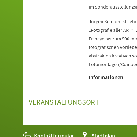
Im Sonderausstellungsra
Jürgen Kemper ist Lehre
„Fotografie aller ART“. 
Fisheye bis zum 500 mm
fotografischen Vorlieben
abstrakten kreativen sow
Fotomontagen/Composin
Informationen
VERANSTALTUNGSORT
Kontaktformular
(Öffnet
Stadtplan