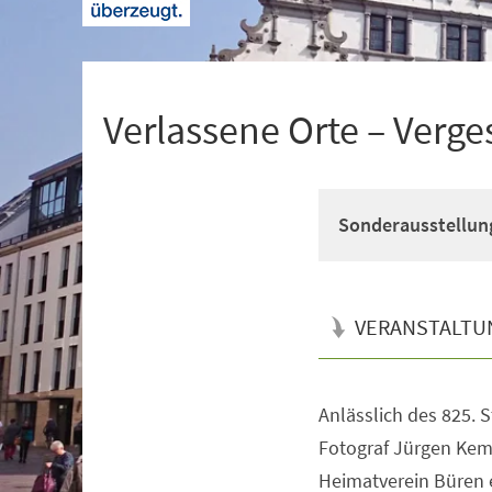
+
1
Verlassene Orte – Verge
Sonderausstellun
VERANSTALTU
Anlässlich des 825. 
Veranstaltungsinformationen
Fotograf Jürgen Kem
Heimatverein Büren e