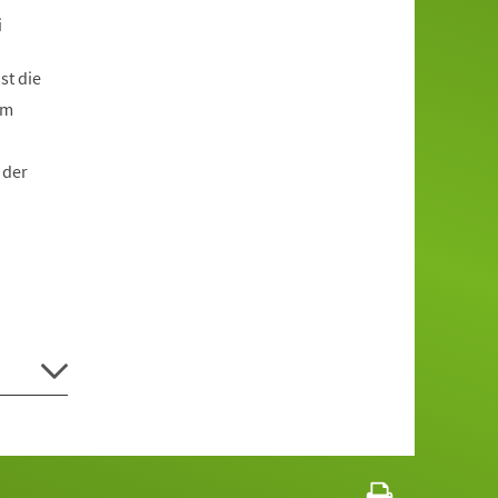
i
st die
om
 der