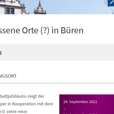
ssene Orte (?) in Büren
g
NGSORT
Stadtjubiläums zeigt der
24. September 2021
per in Kooperation mit dem
–
.V. seine neue