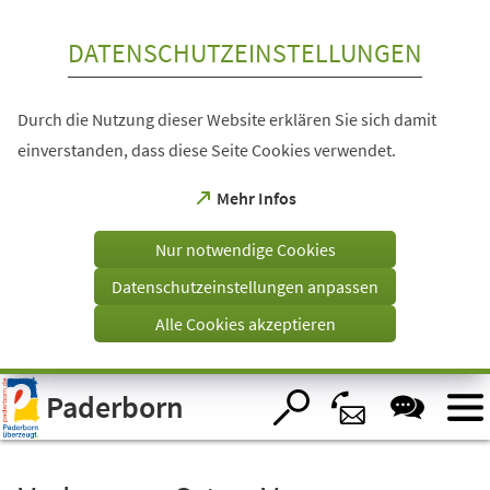
Inhalt anspringen
DATENSCHUTZEINSTELLUNGEN
Durch die Nutzung dieser Website erklären Sie sich damit
einverstanden, dass diese Seite Cookies verwendet.
(Öffnet
Mehr Infos
in
einem
Nur notwendige Cookies
neuen
Tab)
Datenschutzeinstellungen anpassen
Alle Cookies akzeptieren
Visuelle
Paderborn
Assistenzsoftware
öffnen.