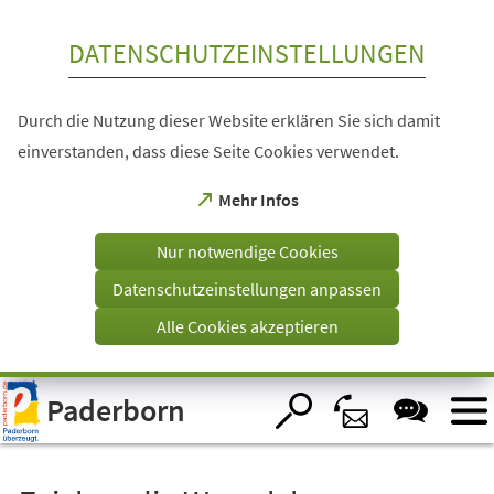
Inhalt anspringen
DATENSCHUTZEINSTELLUNGEN
Durch die Nutzung dieser Website erklären Sie sich damit
einverstanden, dass diese Seite Cookies verwendet.
(Öffnet
Mehr Infos
in
einem
Nur notwendige Cookies
neuen
Tab)
Datenschutzeinstellungen anpassen
Alle Cookies akzeptieren
Visuelle
Paderborn
Assistenzsoftware
öffnen.