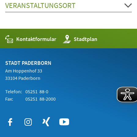
VERANSTALTUNGSORT
Kontaktformular
(Öffnet
Stadtplan
in
einem
neuen
Tab)
STADT PADERBORN
Am Hoppenhof 33
33104 Paderborn
Telefon:
05251 88-0
Fax:
05251 88-2000