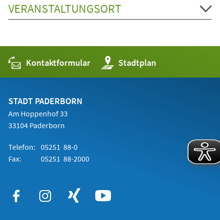
VERANSTALTUNGSORT
Kontaktformular
(Öffnet
Stadtplan
in
einem
neuen
Tab)
STADT PADERBORN
Am Hoppenhof 33
33104 Paderborn
Telefon:
05251 88-0
Fax:
05251 88-2000