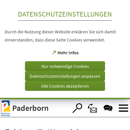
Inhalt anspringen
DATENSCHUTZEINSTELLUNGEN
Durch die Nutzung dieser Website erklären Sie sich damit
einverstanden, dass diese Seite Cookies verwendet.
(Öffnet
Mehr Infos
in
einem
Nur notwendige Cookies
neuen
Tab)
Datenschutzeinstellungen anpassen
Alle Cookies akzeptieren
Visuelle
Paderborn
Assistenzsoftware
öffnen.