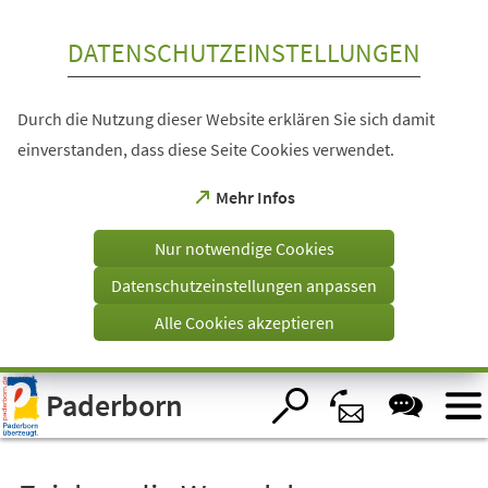
Inhalt anspringen
DATENSCHUTZEINSTELLUNGEN
Durch die Nutzung dieser Website erklären Sie sich damit
einverstanden, dass diese Seite Cookies verwendet.
(Öffnet
Mehr Infos
in
einem
Nur notwendige Cookies
neuen
Tab)
Datenschutzeinstellungen anpassen
Alle Cookies akzeptieren
Visuelle
Paderborn
Assistenzsoftware
öffnen.