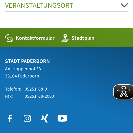
VERANSTALTUNGSORT
Kontaktformular
(Öffnet
Stadtplan
in
einem
neuen
Tab)
STADT PADERBORN
Am Hoppenhof 33
33104 Paderborn
Telefon:
05251 88-0
Fax:
05251 88-2000