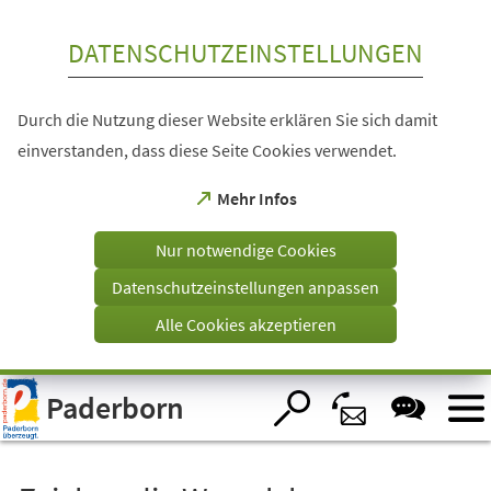
Inhalt anspringen
DATENSCHUTZEINSTELLUNGEN
Durch die Nutzung dieser Website erklären Sie sich damit
einverstanden, dass diese Seite Cookies verwendet.
(Öffnet
Mehr Infos
in
einem
Nur notwendige Cookies
neuen
Tab)
Datenschutzeinstellungen anpassen
Alle Cookies akzeptieren
Visuelle
Paderborn
Assistenzsoftware
öffnen.