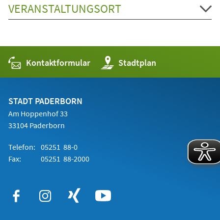
VERANSTALTUNGSORT
Kontaktformular
(Öffnet
Stadtplan
in
einem
neuen
Tab)
STADT PADERBORN
Am Hoppenhof 33
33104 Paderborn
Telefon:
05251 88-0
Fax:
05251 88-2000