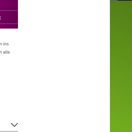
g
n ins
 alle