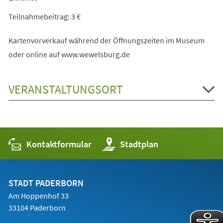
Teilnahmebeitrag: 3 €
Kartenvorverkauf während der Öffnungszeiten im Museum
oder online auf www.wewelsburg.de
VERANSTALTUNGSORT
Kontaktformular
(Öffnet
Stadtplan
in
einem
neuen
Tab)
STADT PADERBORN
Am Hoppenhof 33
33104 Paderborn