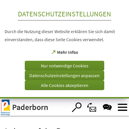
Inhalt anspringen
DATENSCHUTZEINSTELLUNGEN
Durch die Nutzung dieser Website erklären Sie sich damit
einverstanden, dass diese Seite Cookies verwendet.
(Öffnet
Mehr Infos
in
einem
Nur notwendige Cookies
neuen
Tab)
Datenschutzeinstellungen anpassen
Alle Cookies akzeptieren
Visuelle
Paderborn
Assistenzsoftware
öffnen.