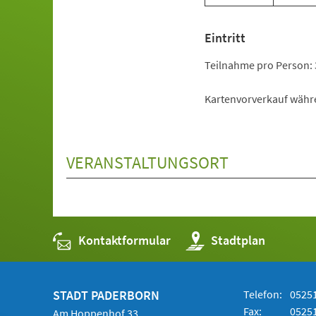
Eintritt
Teilnahme pro Person: 
Kartenvorverkauf währ
VERANSTALTUNGSORT
Kontaktformular
(Öffnet
Stadtplan
in
einem
neuen
Tab)
STADT PADERBORN
Telefon:
05251
Fax:
05251
Am Hoppenhof 33