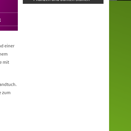
g
nd einer
inem
e mit
Handtuch.
he zum