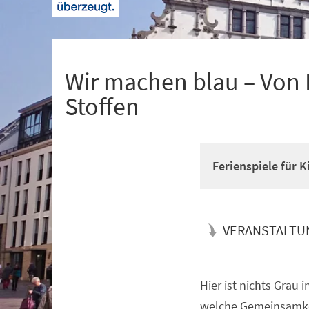
+
1
Wir machen blau – Von 
Stoffen
Ferienspiele für K
VERANSTALTU
Hier ist nichts Grau i
Veranstaltungsinformationen
welche Gemeinsamkei