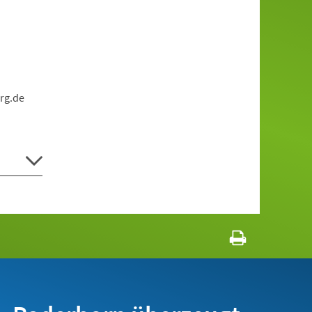
rg.de