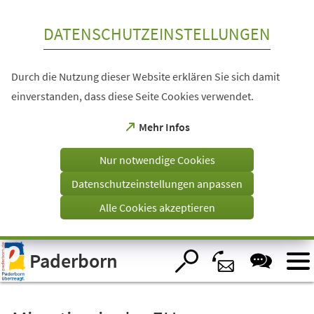
Inhalt anspringen
DATENSCHUTZEINSTELLUNGEN
Durch die Nutzung dieser Website erklären Sie sich damit
einverstanden, dass diese Seite Cookies verwendet.
(Öffnet
Mehr Infos
in
einem
Nur notwendige Cookies
neuen
Tab)
Datenschutzeinstellungen anpassen
Alle Cookies akzeptieren
Visuelle
Paderborn
Assistenzsoftware
öffnen.