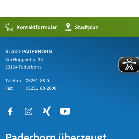
Kontaktformular
(Öffnet
Stadtplan
in
einem
neuen
Tab)
STADT PADERBORN
Am Hoppenhof 33
33104 Paderborn
Telefon:
05251 88-0
Fax:
05251 88-2000
Paderborn überzeugt.