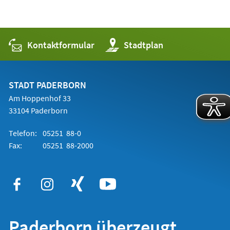
Kontaktformular
(Öffnet
Stadtplan
in
einem
neuen
Tab)
STADT PADERBORN
Am Hoppenhof 33
33104 Paderborn
Telefon:
05251 88-0
Fax:
05251 88-2000
Paderborn überzeugt.