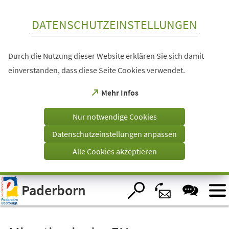
Inhalt anspringen
DATENSCHUTZEINSTELLUNGEN
Durch die Nutzung dieser Website erklären Sie sich damit
einverstanden, dass diese Seite Cookies verwendet.
(Öffnet
Mehr Infos
in
einem
Nur notwendige Cookies
neuen
Tab)
Datenschutzeinstellungen anpassen
Alle Cookies akzeptieren
Visuelle
Paderborn
Assistenzsoftware
öffnen.