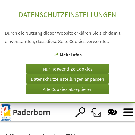
Inhalt anspringen
DATENSCHUTZEINSTELLUNGEN
Durch die Nutzung dieser Website erklären Sie sich damit
einverstanden, dass diese Seite Cookies verwendet.
(Öffnet
Mehr Infos
in
einem
Nur notwendige Cookies
neuen
Tab)
Datenschutzeinstellungen anpassen
Alle Cookies akzeptieren
Visuelle
Paderborn
Assistenzsoftware
öffnen.