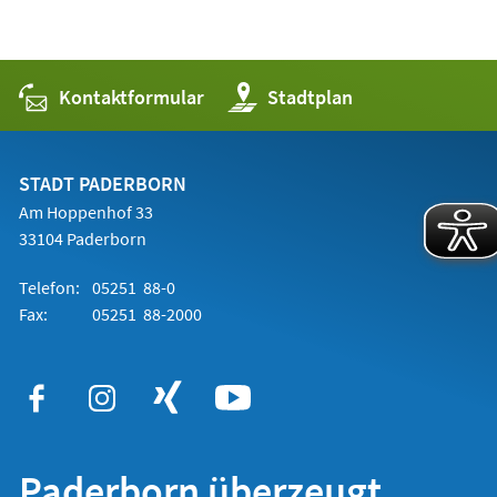
Kontaktformular
(Öffnet
Stadtplan
in
einem
neuen
Tab)
STADT PADERBORN
Am Hoppenhof 33
33104 Paderborn
Telefon:
05251 88-0
Fax:
05251 88-2000
Paderborn überzeugt.