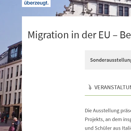
+
1
Migration in der EU – 
Sonderausstellun
VERANSTALTU
Die Ausstellung präs
Veranstaltungsinformationen
Projekts, an dem in
und Schüler aus Ital