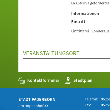
ERASMUS+ gefördertes P
Informationen
Eintritt
Eintritt frei | Sondera
VERANSTALTUNGSORT
Kontaktformular
(Öffnet
Stadtplan
in
einem
neuen
Tab)
STADT PADERBORN
Telefon:
05251
Fax:
05251
Am Hoppenhof 33