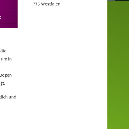
775-Westfalen
g
 die
 um in
 Bogen
gt.
tlich und