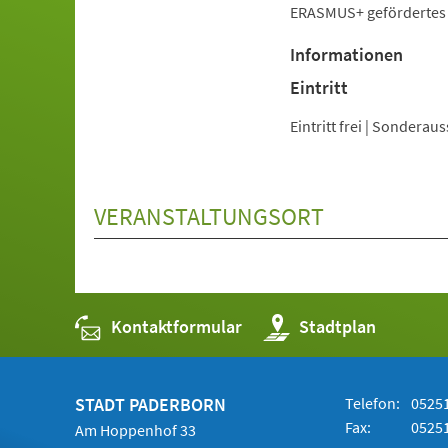
ERASMUS+ gefördertes P
Informationen
Eintritt
Eintritt frei | Sondera
VERANSTALTUNGSORT
Kontaktformular
(Öffnet
Stadtplan
in
einem
neuen
Tab)
STADT PADERBORN
Telefon:
05251
Fax:
05251
Am Hoppenhof 33