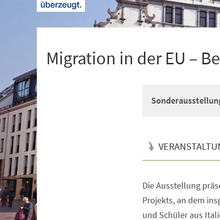
+
1
Migration in der EU – 
Sonderausstellun
VERANSTALTU
Die Ausstellung präs
Veranstaltungsinformationen
Projekts, an dem in
und Schüler aus Ital