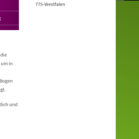
775-Westfalen
g
 die
 um in
 Bogen
gt.
tlich und