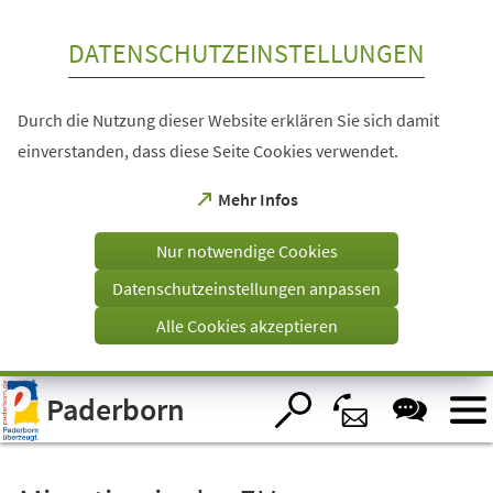
Inhalt anspringen
DATENSCHUTZEINSTELLUNGEN
Durch die Nutzung dieser Website erklären Sie sich damit
einverstanden, dass diese Seite Cookies verwendet.
(Öffnet
Mehr Infos
in
einem
Nur notwendige Cookies
neuen
Tab)
Datenschutzeinstellungen anpassen
Alle Cookies akzeptieren
Visuelle
Paderborn
Assistenzsoftware
öffnen.