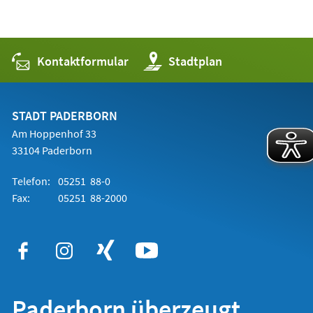
Kontaktformular
(Öffnet
Stadtplan
in
einem
neuen
Tab)
STADT PADERBORN
Am Hoppenhof 33
33104 Paderborn
Telefon:
05251 88-0
Fax:
05251 88-2000
Paderborn überzeugt.