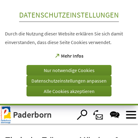
Inhalt anspringen
DATENSCHUTZEINSTELLUNGEN
Durch die Nutzung dieser Website erklären Sie sich damit
einverstanden, dass diese Seite Cookies verwendet.
(Öffnet
Mehr Infos
in
einem
Nur notwendige Cookies
neuen
Tab)
Datenschutzeinstellungen anpassen
Alle Cookies akzeptieren
Visuelle
Paderborn
Assistenzsoftware
öffnen.