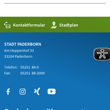
Kontaktformular
(Öffnet
Stadtplan
in
einem
neuen
Tab)
STADT PADERBORN
Am Hoppenhof 33
33104 Paderborn
Telefon:
05251 88-0
Fax:
05251 88-2000