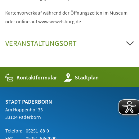
Kartenvorverkauf während der Öffnungszeiten im Museum
oder online auf www.wewelsburg.de
VERANSTALTUNGSORT
Kontaktformular
(Öffnet
Stadtplan
in
einem
neuen
Tab)
STADT PADERBORN
Am Hoppenhof 33
33104 Paderborn
Telefon:
05251 88-0
Fax:
05251 88-2000