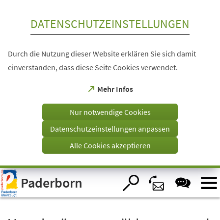
Inhalt anspringen
DATENSCHUTZEINSTELLUNGEN
Durch die Nutzung dieser Website erklären Sie sich damit
einverstanden, dass diese Seite Cookies verwendet.
(Öffnet
Mehr Infos
in
einem
Nur notwendige Cookies
neuen
Tab)
Datenschutzeinstellungen anpassen
Alle Cookies akzeptieren
Visuelle
Paderborn
Assistenzsoftware
öffnen.