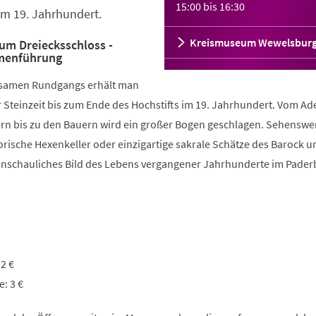
15:00
bis
16:30
im 19. Jahrhundert.
Kreismuseum Wewelsbur
um Dreiecksschloss -
menführung
tsamen Rundgangs erhält man
 Steinzeit bis zum Ende des Hochstifts im 19. Jahrhundert. Vom Ade
gern bis zu den Bauern wird ein großer Bogen geschlagen. Sehenswe
rische Hexenkeller oder einzigartige sakrale Schätze des Barock u
anschauliches Bild des Lebens vergangener Jahrhunderte im Pader
 2 €
: 3 €