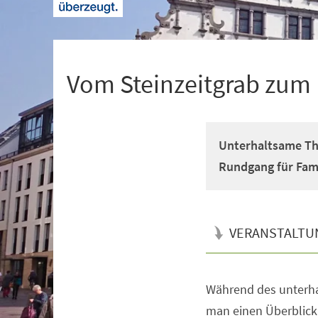
+
1
Vom Steinzeitgrab zum 
Unterhaltsame Th
Rundgang für Fami
VERANSTALTU
Während des unterh
Veranstaltungsinformationen
man einen Überblick 