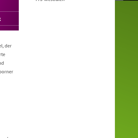
g
l, der
rte
nd
borner