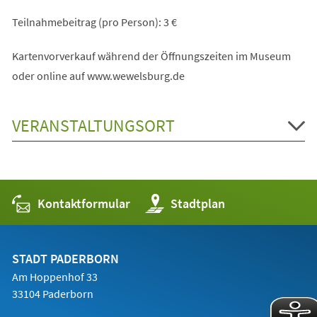
Teilnahmebeitrag (pro Person): 3 €
Kartenvorverkauf während der Öffnungszeiten im Museum
oder online auf www.wewelsburg.de
VERANSTALTUNGSORT
Kontaktformular
(Öffnet
Stadtplan
in
einem
neuen
Tab)
STADT PADERBORN
Am Hoppenhof 33
33104 Paderborn