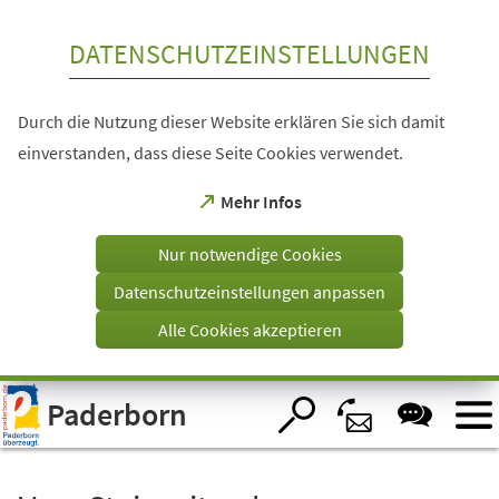
Inhalt anspringen
DATENSCHUTZEINSTELLUNGEN
Durch die Nutzung dieser Website erklären Sie sich damit
einverstanden, dass diese Seite Cookies verwendet.
(Öffnet
Mehr Infos
in
einem
Nur notwendige Cookies
neuen
Tab)
Datenschutzeinstellungen anpassen
Alle Cookies akzeptieren
Visuelle
Paderborn
Assistenzsoftware
öffnen.