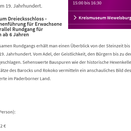
15:00
bis
16:30
im 19. Jahrhundert.
Kreismuseum Wewelsbur
um Dreiecksschloss -
menführung für Erwachsene
rallel Rundgang für
n ab 6 Jahren
amen Rundgangs erhält man einen Überblick von der Steinzeit bi
19. Jahrhundert. Vom Adel, der Geistlichkeit, den Bürgern bis zu d
geschlagen. Sehenswerte Bauspuren wie der historische Hexenkelle
hätze des Barocks und Rokoko vermitteln ein anschauliches Bild de
rte im Paderborner Land.
Person):
2 €