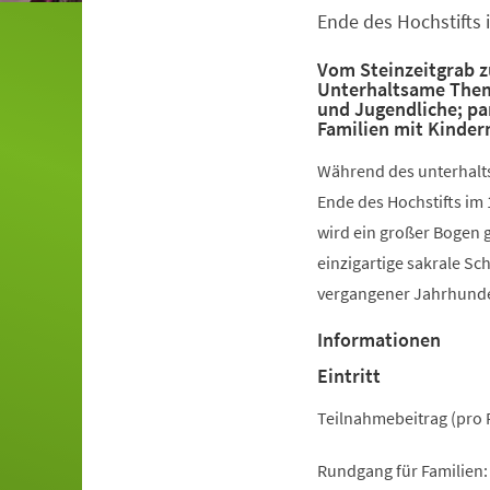
Ende des Hochstifts 
Vom Steinzeitgrab z
Unterhaltsame The
und Jugendliche; pa
Familien mit Kinder
Während des unterhalts
Ende des Hochstifts im 
wird ein großer Bogen 
einzigartige sakrale Sc
vergangener Jahrhunde
Informationen
Eintritt
Teilnahmebeitrag (pro 
Rundgang für Familien: 