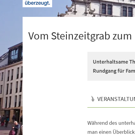
+
1
Vom Steinzeitgrab zum 
Unterhaltsame Th
Rundgang für Fami
VERANSTALTU
Während des unterh
Veranstaltungsinformationen
man einen Überblick 