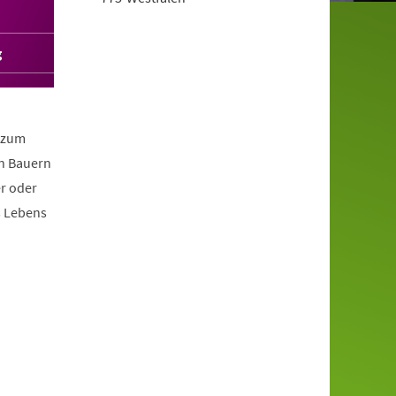
g
s zum
en Bauern
r oder
s Lebens