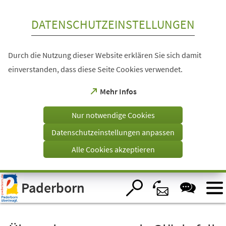
Inhalt anspringen
DATENSCHUTZEINSTELLUNGEN
Durch die Nutzung dieser Website erklären Sie sich damit
einverstanden, dass diese Seite Cookies verwendet.
(Öffnet
Mehr Infos
in
einem
Nur notwendige Cookies
neuen
Tab)
Datenschutzeinstellungen anpassen
Alle Cookies akzeptieren
Visuelle
Paderborn
Assistenzsoftware
öffnen.