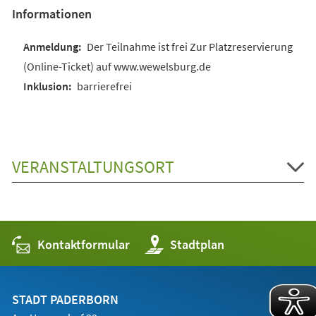
Informationen
Der Teilnahme ist frei Zur Platzreservierung
(Online-Ticket) auf www.wewelsburg.de
barrierefrei
VERANSTALTUNGSORT
Kontaktformular
(Öffnet
Stadtplan
in
einem
neuen
Tab)
STADT PADERBORN