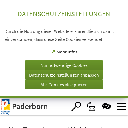
Inhalt anspringen
DATENSCHUTZEINSTELLUNGEN
Durch die Nutzung dieser Website erklären Sie sich damit
einverstanden, dass diese Seite Cookies verwendet.
(Öffnet
Mehr Infos
in
einem
Nur notwendige Cookies
neuen
Tab)
Datenschutzeinstellungen anpassen
Alle Cookies akzeptieren
Visuelle
Paderborn
Assistenzsoftware
öffnen.