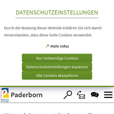
Inhalt anspringen
DATENSCHUTZEINSTELLUNGEN
Durch die Nutzung dieser Website erklären Sie sich damit
einverstanden, dass diese Seite Cookies verwendet.
(Öffnet
Mehr Infos
in
einem
Nur notwendige Cookies
neuen
Tab)
Datenschutzeinstellungen anpassen
Alle Cookies akzeptieren
Visuelle
Paderborn
Assistenzsoftware
öffnen.