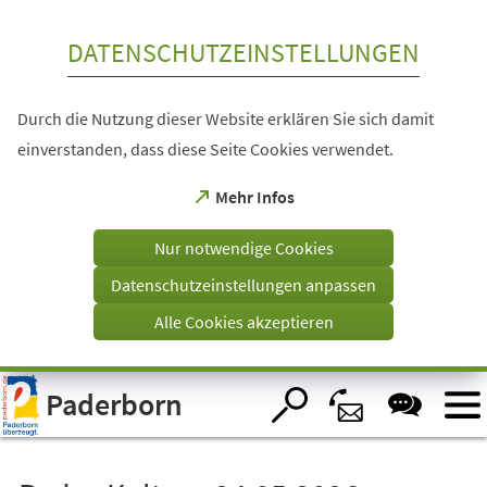
Inhalt anspringen
DATENSCHUTZEINSTELLUNGEN
Durch die Nutzung dieser Website erklären Sie sich damit
einverstanden, dass diese Seite Cookies verwendet.
(Öffnet
Mehr Infos
in
einem
Nur notwendige Cookies
neuen
Tab)
Datenschutzeinstellungen anpassen
Alle Cookies akzeptieren
Visuelle
Paderborn
Assistenzsoftware
öffnen.