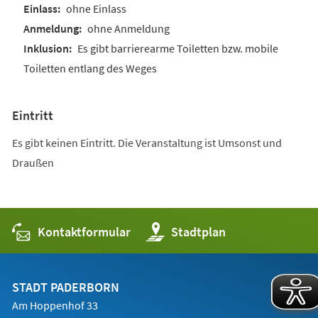
ohne Einlass
ohne Anmeldung
Es gibt barrierearme Toiletten bzw. mobile
Toiletten entlang des Weges
Eintritt
Es gibt keinen Eintritt. Die Veranstaltung ist Umsonst und
Draußen
Kontaktformular
(Öffnet
Stadtplan
in
einem
neuen
Tab)
STADT PADERBORN
Am Hoppenhof 33