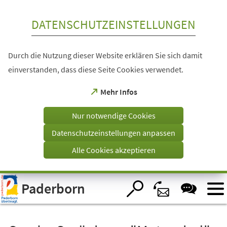
Inhalt anspringen
DATENSCHUTZEINSTELLUNGEN
Durch die Nutzung dieser Website erklären Sie sich damit
einverstanden, dass diese Seite Cookies verwendet.
(Öffnet
Mehr Infos
in
einem
Nur notwendige Cookies
neuen
Tab)
Datenschutzeinstellungen anpassen
Alle Cookies akzeptieren
Visuelle
Paderborn
Assistenzsoftware
öffnen.