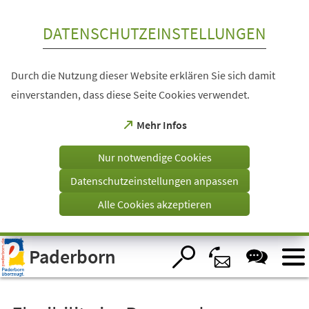
Inhalt anspringen
DATENSCHUTZEINSTELLUNGEN
Durch die Nutzung dieser Website erklären Sie sich damit
einverstanden, dass diese Seite Cookies verwendet.
(Öffnet
Mehr Infos
in
einem
Nur notwendige Cookies
neuen
Tab)
Datenschutzeinstellungen anpassen
Alle Cookies akzeptieren
Visuelle
Paderborn
Assistenzsoftware
öffnen.