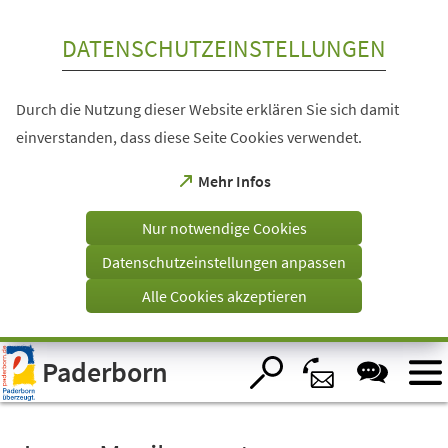
Inhalt anspringen
DATENSCHUTZEINSTELLUNGEN
Durch die Nutzung dieser Website erklären Sie sich damit
einverstanden, dass diese Seite Cookies verwendet.
(Öffnet
Mehr Infos
in
einem
Nur notwendige Cookies
neuen
Tab)
Datenschutzeinstellungen anpassen
Alle Cookies akzeptieren
Visuelle
Paderborn
Assistenzsoftware
öffnen.