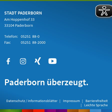
einem
neuen
Tab)
STADT PADERBORN
Am Hoppenhof 33
33104 Paderborn
Telefon:
05251 88-0
Fax:
05251 88-2000
Paderborn überzeugt.
Datenschutz / Informationsblätter
Impressum
Barrierefreiheit
Leichte Sprache