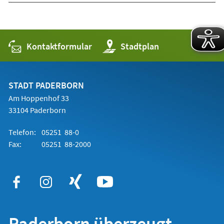
Kontaktformular
(Öffnet
Stadtplan
in
einem
neuen
Tab)
STADT PADERBORN
Am Hoppenhof 33
33104 Paderborn
Telefon:
05251 88-0
Fax:
05251 88-2000
Paderborn überzeugt.