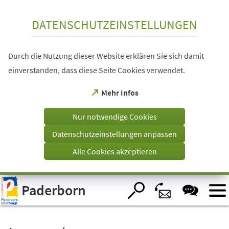
Inhalt anspringen
DATENSCHUTZEINSTELLUNGEN
Durch die Nutzung dieser Website erklären Sie sich damit
einverstanden, dass diese Seite Cookies verwendet.
(Öffnet
Mehr Infos
in
einem
Nur notwendige Cookies
neuen
Tab)
Datenschutzeinstellungen anpassen
Alle Cookies akzeptieren
Visuelle
Paderborn
Assistenzsoftware
öffnen.