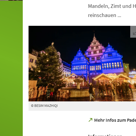
Mandeln, Zimt und H
reinschauen ...
© BESIM MAZHIQI
(Öffnet
Mehr Infos zum Pad
in
einem