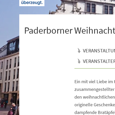
+
1
Paderborner Weihnach
VERANSTALTU
VERANSTALTE
Ein mit viel Liebe im
Veranstaltungsinformationen
zusammengestellter
den weihnachtliche
originelle Geschenk
dampfende Bratäpfel