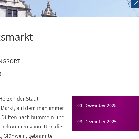
tsmarkt
NGSORT
R
 Herzen der Stadt
03. Dezember 2025
 Markt, auf dem man immer
–
n Düften nach bummeln und
03. Dezember 2025
e bekommen kann. Und die
, Glühwein, gebrannte