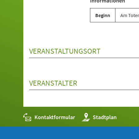
Informationen
neuen
Tab)
Beginn
Am Toten
VERANSTALTUNGSORT
VERANSTALTER
Kontaktformular
(Öffnet
Stadtplan
in
einem
neuen