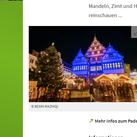
Mandeln, Zimt und H
reinschauen ...
© BESIM MAZHIQI
(Öffnet
Mehr Infos zum Pad
in
einem