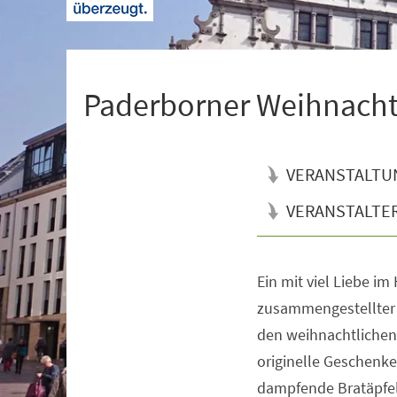
+
1
Paderborner Weihnach
VERANSTALTU
VERANSTALTE
Ein mit viel Liebe im
Veranstaltungsinformationen
zusammengestellter
den weihnachtliche
originelle Geschenk
dampfende Bratäpfel