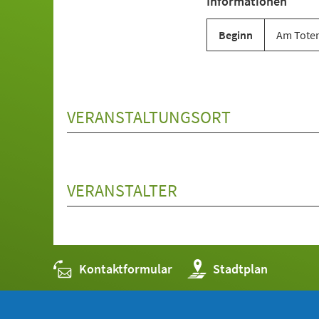
Informationen
neuen
Tab)
Beginn
Am Toten
VERANSTALTUNGSORT
VERANSTALTER
Kontaktformular
(Öffnet
Stadtplan
in
einem
neuen