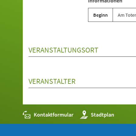
Informationen
neuen
Tab)
Beginn
Am Toten
VERANSTALTUNGSORT
VERANSTALTER
Kontaktformular
(Öffnet
Stadtplan
in
einem
neuen