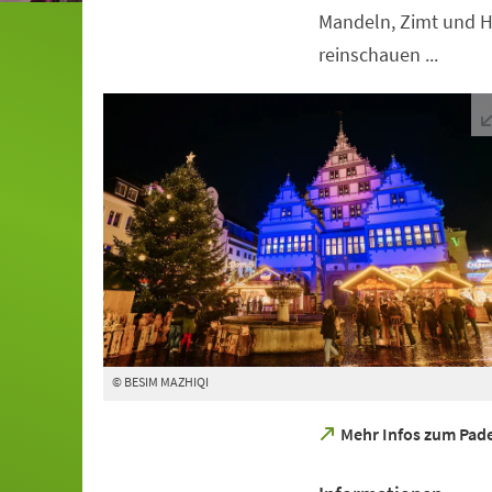
Mandeln, Zimt und H
reinschauen ...
© BESIM MAZHIQI
(Öffnet
Mehr Infos zum Pad
in
einem