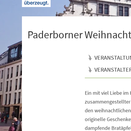
+
1
Paderborner Weihnach
VERANSTALTU
VERANSTALTE
Ein mit viel Liebe im
Veranstaltungsinformationen
zusammengestellter
den weihnachtliche
originelle Geschenk
dampfende Bratäpfel