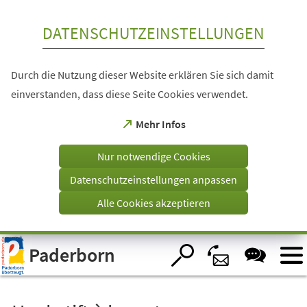
Inhalt anspringen
DATENSCHUTZEINSTELLUNGEN
Durch die Nutzung dieser Website erklären Sie sich damit
einverstanden, dass diese Seite Cookies verwendet.
(Öffnet
Mehr Infos
in
einem
Nur notwendige Cookies
neuen
Tab)
Datenschutzeinstellungen anpassen
Alle Cookies akzeptieren
Visuelle
Paderborn
Assistenzsoftware
öffnen.