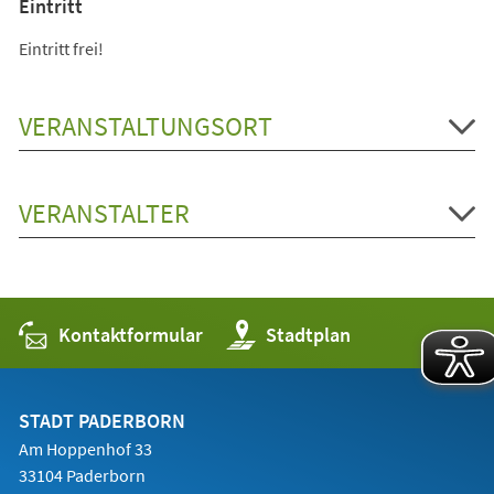
Eintritt
Eintritt frei!
VERANSTALTUNGSORT
VERANSTALTER
Kontaktformular
(Öffnet
Stadtplan
in
einem
neuen
Tab)
STADT PADERBORN
Am Hoppenhof 33
33104 Paderborn