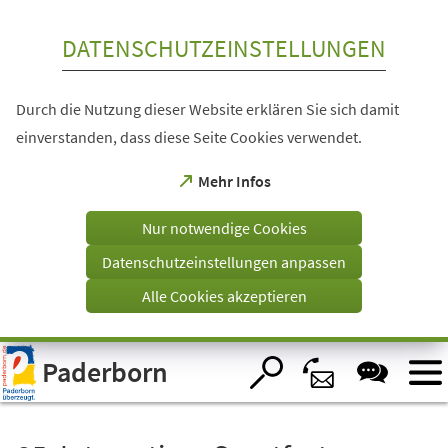
Inhalt anspringen
DATENSCHUTZEINSTELLUNGEN
Durch die Nutzung dieser Website erklären Sie sich damit
einverstanden, dass diese Seite Cookies verwendet.
(Öffnet
Mehr Infos
in
einem
Nur notwendige Cookies
neuen
Tab)
Datenschutzeinstellungen anpassen
Alle Cookies akzeptieren
Visuelle
Paderborn
Assistenzsoftware
öffnen.