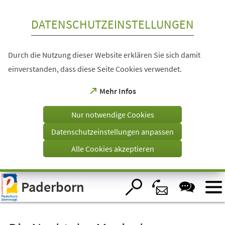
Inhalt anspringen
DATENSCHUTZEINSTELLUNGEN
Durch die Nutzung dieser Website erklären Sie sich damit
einverstanden, dass diese Seite Cookies verwendet.
(Öffnet
Mehr Infos
in
einem
Nur notwendige Cookies
neuen
Tab)
Datenschutzeinstellungen anpassen
Alle Cookies akzeptieren
Visuelle
Paderborn
Assistenzsoftware
öffnen.