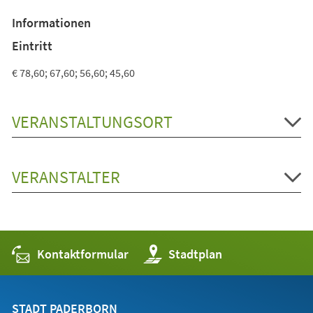
einem
Informationen
neuen
Tab)
Eintritt
€ 78,60; 67,60; 56,60; 45,60
VERANSTALTUNGSORT
VERANSTALTER
Kontaktformular
(Öffnet
Stadtplan
in
einem
neuen
Tab)
STADT PADERBORN