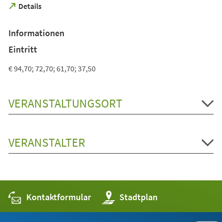
(Öffnet
Details
in
einem
Informationen
neuen
Tab)
Eintritt
€ 94,70; 72,70; 61,70; 37,50
VERANSTALTUNGSORT
VERANSTALTER
Kontaktformular
(Öffnet
Stadtplan
in
einem