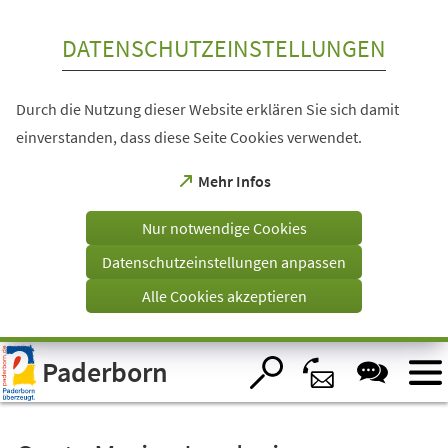
Inhalt anspringen
DATENSCHUTZEINSTELLUNGEN
Durch die Nutzung dieser Website erklären Sie sich damit
einverstanden, dass diese Seite Cookies verwendet.
(Öffnet
Mehr Infos
in
einem
Nur notwendige Cookies
neuen
Tab)
Datenschutzeinstellungen anpassen
Alle Cookies akzeptieren
Visuelle
Paderborn
Assistenzsoftware
öffnen.