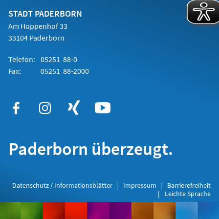
neuen
Tab)
STADT PADERBORN
Am Hoppenhof 33
33104 Paderborn
Telefon:
05251 88-0
Fax:
05251 88-2000
Paderborn überzeugt.
Datenschutz / Informationsblätter
Impressum
Barrierefreiheit
Leichte Sprache