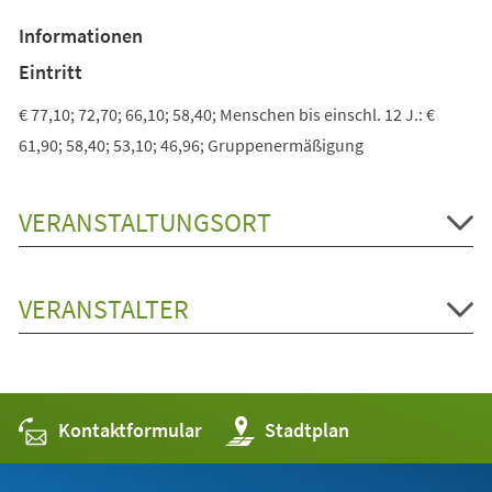
einem
Informationen
neuen
Tab)
Eintritt
€ 77,10; 72,70; 66,10; 58,40; Menschen bis einschl. 12 J.: €
61,90; 58,40; 53,10; 46,96; Gruppenermäßigung
VERANSTALTUNGSORT
VERANSTALTER
Kontaktformular
(Öffnet
Stadtplan
in
einem
neuen