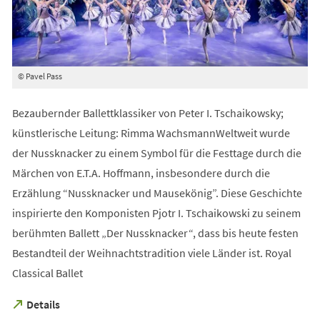
© Pavel Pass
Bezaubernder Ballettklassiker von Peter I. Tschaikowsky;
künstlerische Leitung: Rimma WachsmannWeltweit wurde
der Nussknacker zu einem Symbol für die Festtage durch die
Märchen von E.T.A. Hoffmann, insbesondere durch die
Erzählung “Nussknacker und Mausekönig”. Diese Geschichte
inspirierte den Komponisten Pjotr I. Tschaikowski zu seinem
berühmten Ballett „Der Nussknacker“, dass bis heute festen
Bestandteil der Weihnachtstradition viele Länder ist. Royal
Classical Ballet
(Öffnet
Details
in