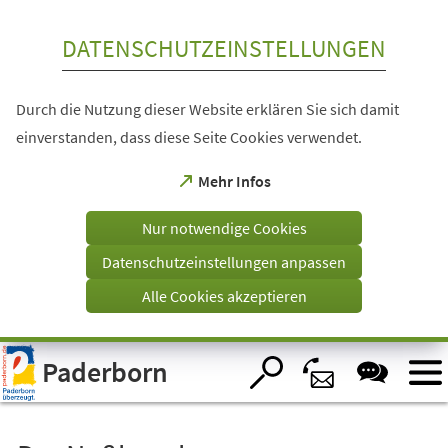
Inhalt anspringen
DATENSCHUTZEINSTELLUNGEN
Durch die Nutzung dieser Website erklären Sie sich damit
einverstanden, dass diese Seite Cookies verwendet.
(Öffnet
Mehr Infos
in
einem
Nur notwendige Cookies
neuen
Tab)
Datenschutzeinstellungen anpassen
Alle Cookies akzeptieren
Visuelle
Paderborn
Assistenzsoftware
öffnen.