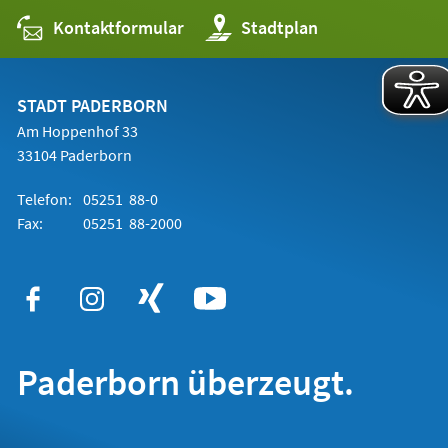
Kontaktformular
(Öffnet
Stadtplan
in
einem
neuen
Tab)
STADT PADERBORN
Am Hoppenhof 33
33104 Paderborn
Telefon:
05251 88-0
Fax:
05251 88-2000
Paderborn überzeugt.