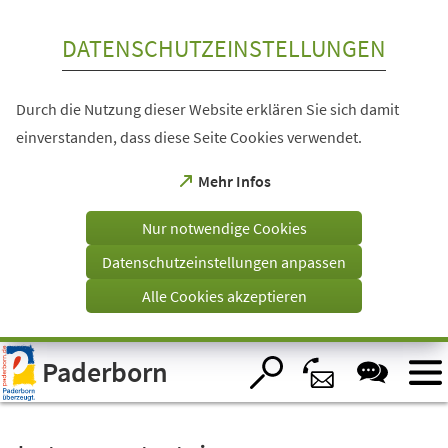
Inhalt anspringen
DATENSCHUTZEINSTELLUNGEN
Durch die Nutzung dieser Website erklären Sie sich damit
einverstanden, dass diese Seite Cookies verwendet.
(Öffnet
Mehr Infos
in
einem
Nur notwendige Cookies
neuen
Tab)
Datenschutzeinstellungen anpassen
Alle Cookies akzeptieren
Visuelle
Paderborn
Assistenzsoftware
öffnen.