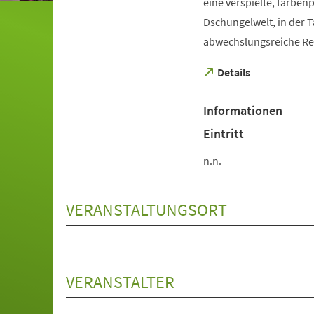
eine verspielte, farben
Dschungelwelt, in der T
abwechslungsreiche Rei
(Öffnet
Details
in
einem
Informationen
neuen
Tab)
Eintritt
n.n.
VERANSTALTUNGSORT
VERANSTALTER