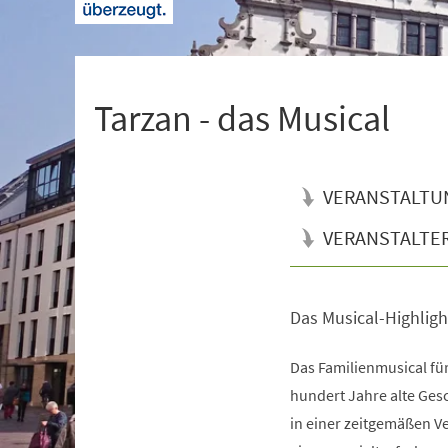
+
1
Tarzan - das Musical
VERANSTALTU
VERANSTALTE
Das Musical-Highlight
Veranstaltungsinformationen
Das Familienmusical fü
hundert Jahre alte Ges
in einer zeitgemäßen Ve