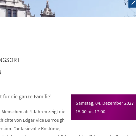
NGSORT
R
 für die ganze Familie!
Samstag, 04. Dezember 2027
r Menschen ab 4 Jahren zeigt die
15:00
bis
17:00
chichte von Edgar Rice Burrough
rsion. Fantasievolle Kostüme,