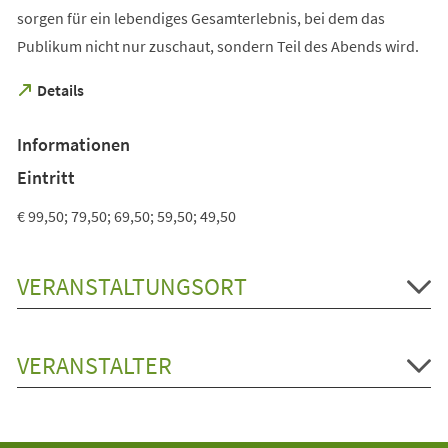
sorgen für ein lebendiges Gesamterlebnis, bei dem das
Publikum nicht nur zuschaut, sondern Teil des Abends wird.
(Öffnet
Details
in
einem
Informationen
neuen
Tab)
Eintritt
€ 99,50; 79,50; 69,50; 59,50; 49,50
VERANSTALTUNGSORT
VERANSTALTER