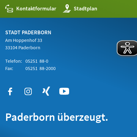
Kontaktformular
(Öffnet
Stadtplan
in
einem
neuen
Tab)
STADT PADERBORN
Am Hoppenhof 33
33104 Paderborn
Telefon:
05251 88-0
Fax:
05251 88-2000
Paderborn überzeugt.