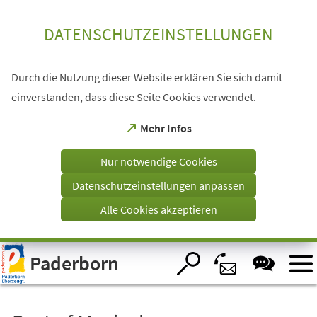
Inhalt anspringen
DATENSCHUTZEINSTELLUNGEN
Durch die Nutzung dieser Website erklären Sie sich damit
einverstanden, dass diese Seite Cookies verwendet.
(Öffnet
Mehr Infos
in
einem
Nur notwendige Cookies
neuen
Tab)
Datenschutzeinstellungen anpassen
Alle Cookies akzeptieren
Visuelle
Paderborn
Assistenzsoftware
öffnen.