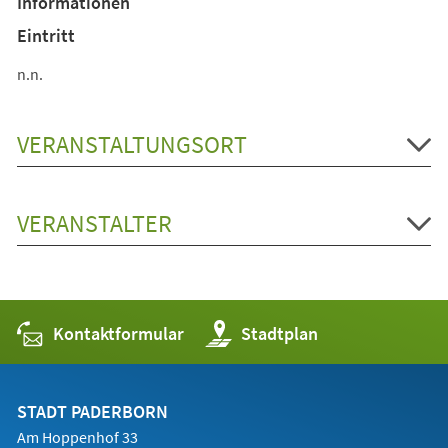
Informationen
neuen
Tab)
Eintritt
n.n.
VERANSTALTUNGSORT
VERANSTALTER
Kontaktformular
(Öffnet
Stadtplan
in
einem
neuen
Tab)
STADT PADERBORN
Am Hoppenhof 33