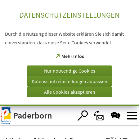
Inhalt anspringen
DATENSCHUTZEINSTELLUNGEN
Durch die Nutzung dieser Website erklären Sie sich damit
einverstanden, dass diese Seite Cookies verwendet.
(Öffnet
Mehr Infos
in
einem
Nur notwendige Cookies
neuen
Tab)
Datenschutzeinstellungen anpassen
Alle Cookies akzeptieren
Visuelle
Paderborn
Assistenzsoftware
öffnen.