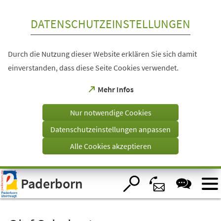
Inhalt anspringen
DATENSCHUTZEINSTELLUNGEN
Durch die Nutzung dieser Website erklären Sie sich damit
einverstanden, dass diese Seite Cookies verwendet.
(Öffnet
Mehr Infos
in
einem
Nur notwendige Cookies
neuen
Tab)
Datenschutzeinstellungen anpassen
Alle Cookies akzeptieren
Visuelle
Paderborn
Assistenzsoftware
öffnen.