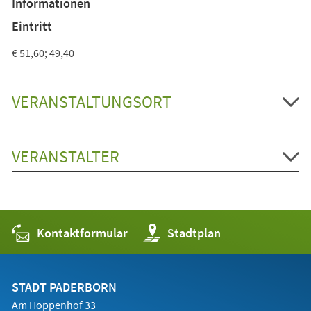
Informationen
neuen
Tab)
Eintritt
€ 51,60; 49,40
VERANSTALTUNGSORT
VERANSTALTER
Kontaktformular
(Öffnet
Stadtplan
in
einem
neuen
Tab)
STADT PADERBORN
Am Hoppenhof 33