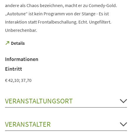
andere als Chaos bezeichnen, macht er zu Comedy-Gold.
„Autotune“ ist kein Programm von der Stange - Es ist
Interaktion statt Frontalbeschallung. Echt. Ungefiltert.
Unberechenbar.
(Öffnet
Details
in
einem
Informationen
neuen
Tab)
Eintritt
€ 42,10; 37,70
VERANSTALTUNGSORT
VERANSTALTER