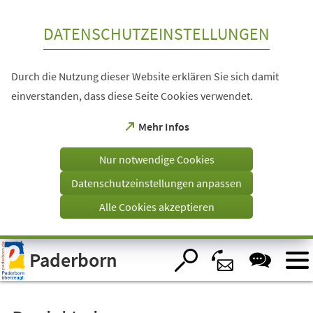
Inhalt anspringen
DATENSCHUTZEINSTELLUNGEN
Durch die Nutzung dieser Website erklären Sie sich damit
einverstanden, dass diese Seite Cookies verwendet.
(Öffnet
Mehr Infos
in
einem
Nur notwendige Cookies
neuen
Tab)
Datenschutzeinstellungen anpassen
Alle Cookies akzeptieren
Visuelle
Paderborn
Assistenzsoftware
öffnen.