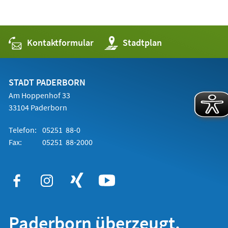
Kontaktformular
(Öffnet
Stadtplan
in
einem
neuen
Tab)
STADT PADERBORN
Am Hoppenhof 33
33104 Paderborn
Telefon:
05251 88-0
Fax:
05251 88-2000
Paderborn überzeugt.