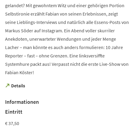
gelandet? Mit gewohntem Witz und einer gehörigen Portion
Selbstironie erzählt Fabian von seinen Erlebnissen, zeigt
seine Lieblings-Interviews und natürlich alle Essens-Posts von
Markus Söder auf Instagram. Ein Abend voller skurriler
Anekdoten, unerwarteter Wendungen und jeder Menge
Lacher – man könnte es auch anders formulieren: 10 Jahre
Reporter – fast – ohne Grenzen. Eine linksversiffte
Systemhure packt aus! Verpasst nicht die erste Live-Show von
Fabian Köster!
(Öffnet
Details
in
einem
Informationen
neuen
Tab)
Eintritt
€ 37,50