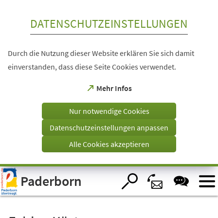
Inhalt anspringen
DATENSCHUTZEINSTELLUNGEN
Durch die Nutzung dieser Website erklären Sie sich damit
einverstanden, dass diese Seite Cookies verwendet.
(Öffnet
Mehr Infos
in
einem
Nur notwendige Cookies
neuen
Tab)
Datenschutzeinstellungen anpassen
Alle Cookies akzeptieren
Visuelle
Paderborn
Assistenzsoftware
öffnen.